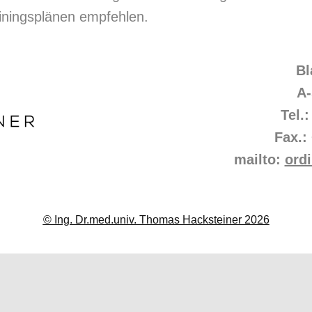
rainingsplänen empfehlen.
Bl
A-
Tel.
Fax.:
mailto:
ord
© Ing. Dr.med.univ. Thomas Hacksteiner 2026