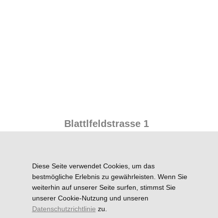
Blattlfeldstrasse 1
A-5760 Saalfelden
Tel.: +43 (0)6582/73343
Diese Seite verwendet Cookies, um das
Fax.: +43(0)6582/73343-4
bestmögliche Erlebnis zu gewährleisten. Wenn Sie
mailto:
ordination@dr-
weiterhin auf unserer Seite surfen, stimmst Sie
unserer Cookie-Nutzung und unseren
hacksteiner.at
Datenschutzrichtlinie
zu.
Datenschutz
Impressum